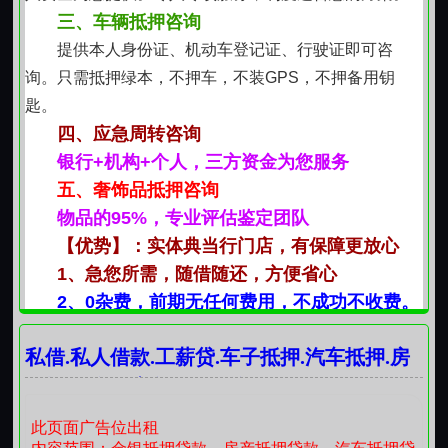
三、车辆抵押咨询
提供本人身份证、机动车登记证、行驶证即可咨
询。只需抵押绿本，不押车，不装GPS，不押备用钥
匙。
四、应急周转咨询
银行+机构+个人，三方资金为您服务
五、奢饰品抵押咨询
物品的95%，专业评估鉴定团队
【优势】：实体典当行门店，有保障更放心
1、急您所需，随借随还，方便省心
2、0杂费，前期无任何费用，不成功不收费。
3 免费提供适合您方案，24小时免费解答各种疑
私借.私人借款.工薪贷.车子抵押.汽车抵押.房
问。
子抵押.个人应急借款咨询
4、方式，随借随还，先息后本。
联系我时，请说是在红火网看到的，谢谢！
此页面广告位出租