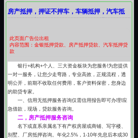
证、驾驶证），加上备用钥匙、身份证
房产抵押，押证不押车，车辆抵押，汽车抵
二、质押车辆类贷款服务咨询
押，个人应急周转，奢侈品抵押，黄金抵
客户车辆质押在贷款服务咨询公司，代为保全。该
项业务经过十几年的发展，已经很成熟完善，大型车贷
押，企业信用贷
公司甚至典当行都有专用停车库，定期有专员维护保
此页面广告位出租
内容范围：金银抵押贷款、房产抵押贷款、汽车抵押贷
养、打火。
款
联系我时，请说是在红火网看到的，谢谢！
银行+机构+个人、三大资金板块为您服务!为您提供
一对一服务，让您少走弯路，专业高效，正规流程，透
明公开，前期不收取任何费用，客户资料保密，您身边
的助贷专家。
一、信用无抵押服务咨询仅需信用报告即可办理!应
急借款，现场，贷款服务咨询。
二，房产抵押服务咨询
名下或直系亲属名下有产权房屋或商铺、写字楼、
别墅、厂房抵押咨询。年化2.5%，1-10年先息后本或30