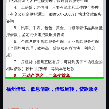
用状况特殊的客户也能办理，快速贷款服务咨询
4、 工薪贷：纯信用，只要有流水和工作即可办理
（有交公积金更好通过，额度5万-100万）快速贷款服务
咨询
5、 汽车、手表、包包、黄金、白银等奢侈品典当抵
押借款，鉴定完快速贷款服务咨询
6、 个体户信用贷款服务咨询、企业贷款服务咨询
〔全国均可办理，效率高，贷款服务咨询快，利息合
规〕
7、 房租贷（福州五区有房，可贷到房子市场租金的
相应倍数）较长可贷5年，等额本息还款
8、 不动产更名，二套变首套。
9、 旅游贷（提供五区房产80平方和事业单位证
福州借钱，低息借款，借钱周转，贷款服务
明）贷款服务咨询时效3至5天，利息合规，按月还息，
咨询快，利息低，手续简单，随借随还，黄
到期还本。
10、 （提供五区八县房产80平方以上 利息合规 贷
金抵押，汽车抵押，押车，房子抵