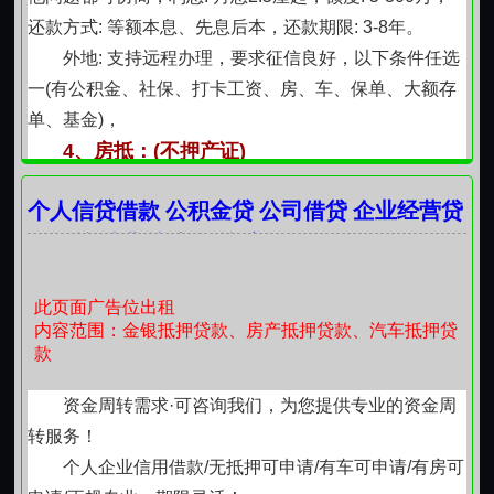
还款方式: 等额本息、先息后本，还款期限: 3-8年。
外地: 支持远程办理，要求征信良好，以下条件任选
一(有公积金、社保、打卡工资、房、车、保单、大额存
单、基金)，
4、房抵：(不押产证)
房产: 可做7-10成额度，年化3.08%起，还款方式: 先
个人信贷借款 公积金贷 公司借贷 企业经营贷
息后本，还款期限: 1-20年。
工资贷 消费贷 车抵贷 房抵服务
主营 企业无抵押 个人信用 汽车抵押 房产抵押 随借
随还 欢迎拨打主页咨询办理
做生意，开工厂，美容店，餐饮店，个体户，各种
此页面广告位出租
内容范围：金银抵押贷款、房产抵押贷款、汽车抵押贷
档口都可以办理！
款
一年365天，全天24小时上班，欢迎咨询，实力操
作，真诚服务每一位客户，做借资服务咨询我们是专业
资金周转需求·可咨询我们，为您提供专业的资金周
的，只要您一个电话即可办理，
转服务！
靠谱 快速 高效！让您更放心，专业、正规、安全、
个人企业信用借款/无抵押可申请/有车可申请/有房可
靠谱、透明，只为客户定制优质方案，效率高，服务