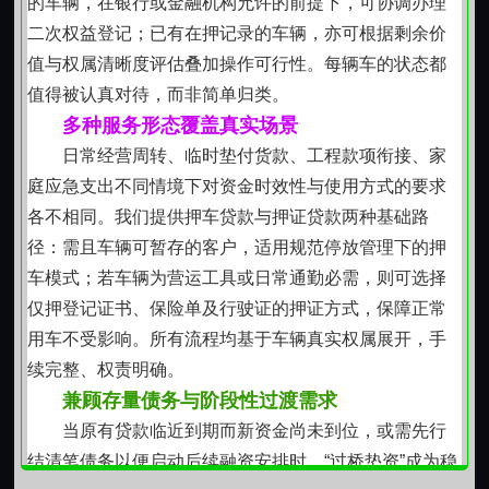
的车辆，在银行或金融机构允许的前提下，可协调办理
二次权益登记；已有在押记录的车辆，亦可根据剩余价
值与权属清晰度评估叠加操作可行性。每辆车的状态都
值得被认真对待，而非简单归类。
多种服务形态覆盖真实场景
日常经营周转、临时垫付货款、工程款项衔接、家
庭应急支出不同情境下对资金时效性与使用方式的要求
各不相同。我们提供押车贷款与押证贷款两种基础路
径：需且车辆可暂存的客户，适用规范停放管理下的押
车模式；若车辆为营运工具或日常通勤必需，则可选择
仅押登记证书、保险单及行驶证的押证方式，保障正常
用车不受影响。所有流程均基于车辆真实权属展开，手
续完整、权责明确。
兼顾存量债务与阶段性过渡需求
当原有贷款临近到期而新资金尚未到位，或需先行
结清笔债务以便启动后续融资安排时，“过桥垫资”成为稳