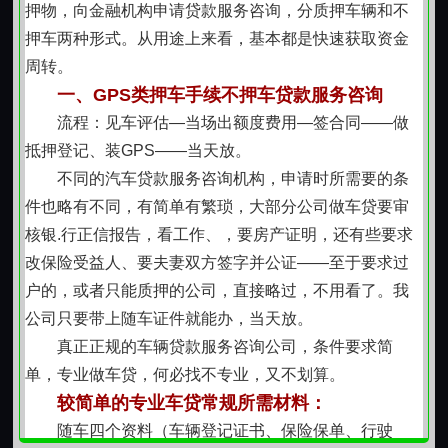
股东
押物，向金融机构申请贷款服务咨询，分质押车辆和不
额度：5-300万（具体以实际评估为准）
押车两种形式。从用途上来看，基本都是快速获取资金
所需资料：营业执照/租赁合同/对公或者对私流水
周转。
【服务优势】
一、GPS类押车手续不押车贷款服务咨询
1、专业客户经理一对一服务；
流程：见车评估—当场出额度费用—签合同——做
2、一手资方，非中介，无手续费用，利息合理；
抵押登记、装GPS——当天放。
3、评估金额合理，办理高效
不同的汽车贷款服务咨询机构，申请时所需要的条
4、正规专业，诚信经营，公开透明，收费合理，服
件也略有不同，有简单有繁琐，大部分公司做车贷要审
务优质，期限灵活。
核银.行正信报告，看工作、，要房产证明，还有些要求
联系我时，请说是在红火网看到的，谢谢！
改保险受益人、要夫妻双方签字并公证——至于要求过
户的，或者只能质押的公司，直接略过，不用看了。我
公司只要带上随车证件就能办，当天放。
真正正规的车辆贷款服务咨询公司，条件要求简
单，专业做车贷，何必找不专业，又不划算。
较简单的专业车贷常规所需材料：
随车四个资料（车辆登记证书、保险保单、行驶