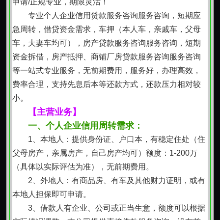
申请/正规专业，期限灵活！
好，一次合作，终身相伴，为您省心、省力、省时、省
专业个人企业信用贷款服务咨询服务咨询，短期应
钱，欢迎咨询，前期无任务费用。
急周转，借贷资金需求，车押（本人车，亲戚车，父母
联系我时，请说是在红火网看到的，谢谢！
车，夫妻车均可），房产贷款服务咨询服务咨询，短期
资金拆借，房产抵押、商铺厂房贷款服务咨询服务咨询
等一站式专业服务，无前期费用，服务好，办理高效，
费率合理，支持先息后本等还款方式，还款压力相对较
小。
【主营业务】
一、个人企业信用周转需求：
1、本地人：提供身份证、户口本，有稳定住处（住
父母房产，亲属房产，自己房产均可）额度：1-200万
（具体以实际评估为准），无前期费用。
2、外地人：有商品房、有车及其他财力证明，或有
本地人担保即可申请。
3、借款人有企业、公司或正当生意，额度可以根据