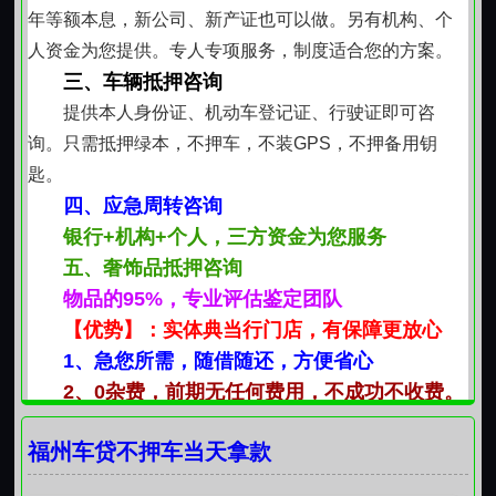
年等额本息，新公司、新产证也可以做。另有机构、个
人资金为您提供。专人专项服务，制度适合您的方案。
三、车辆抵押咨询
提供本人身份证、机动车登记证、行驶证即可咨
询。只需抵押绿本，不押车，不装GPS，不押备用钥
匙。
四、应急周转咨询
银行+机构+个人，三方资金为您服务
五、奢饰品抵押咨询
物品的95%，专业评估鉴定团队
【优势】：实体典当行门店，有保障更放心
1、急您所需，随借随还，方便省心
2、0杂费，前期无任何费用，不成功不收费。
3 免费提供适合您方案，24小时免费解答各种疑
福州车贷不押车当天拿款
问。
4、方式，随借随还，先息后本。