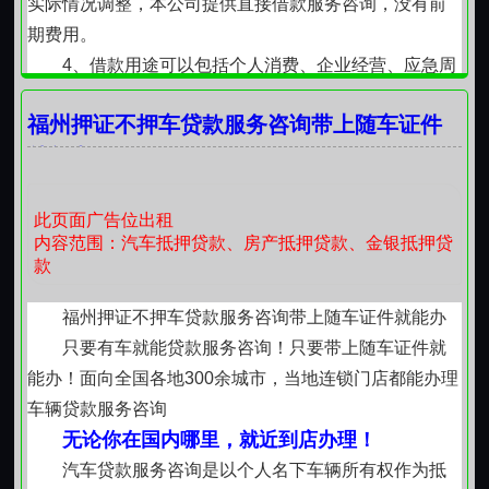
实际情况调整，本公司提供直接借款服务咨询，没有前
期费用。
4、借款用途可以包括个人消费、企业经营、应急周
转等，无抵押，尽力满足您的需求，帮您解决资金问
福州押证不押车贷款服务咨询带上随车证件
题。
就能办
二，只要你有车，各种情况的车，皆可咨询办理，
有车办理效率较高！不押车 不电核 办理高效。 无附加费
用，与银行均有合作，让您更放心！
此页面广告位出租
内容范围：汽车抵押贷款、房产抵押贷款、金银抵押贷
全国车牌均可操作，汽车资金过桥，费用按天收
款
取，审核宽松。车开走，钱拿走。
三、房产抵押
福州押证不押车贷款服务咨询带上随车证件就能办
商品房 、别墅、商铺、写字楼、厂房、额度20至20
只要有车就能贷款服务咨询！只要带上随车证件就
00万（具体以实际评估为准），利息合理，有房就可以
能办！面向全国各地300余城市，当地连锁门店都能办理
申请，手续简单，额度根据实际情况确定，先息后本，
车辆贷款服务咨询
等额本息，还款灵活。
无论你在国内哪里，就近到店办理！
四、【企业生意周转】法人独资或者占股30%以上
汽车贷款服务咨询是以个人名下车辆所有权作为抵